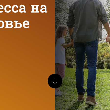
сса на
овье