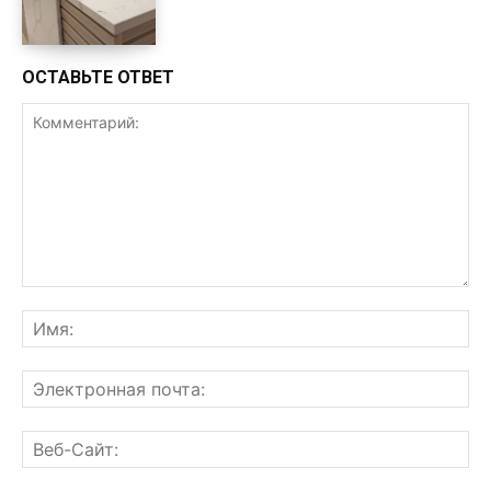
ОСТАВЬТЕ ОТВЕТ
Комментарий:
Им
Эл
поч
Ве
Са