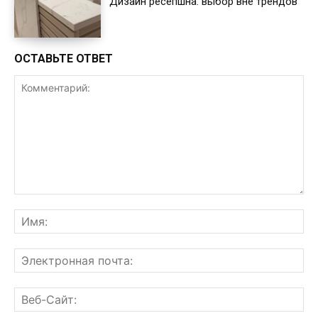
Дизайн ресепшна: выбор вне трендов
ОСТАВЬТЕ ОТВЕТ
Комментарий:
Им
Эл
поч
Ве
Са