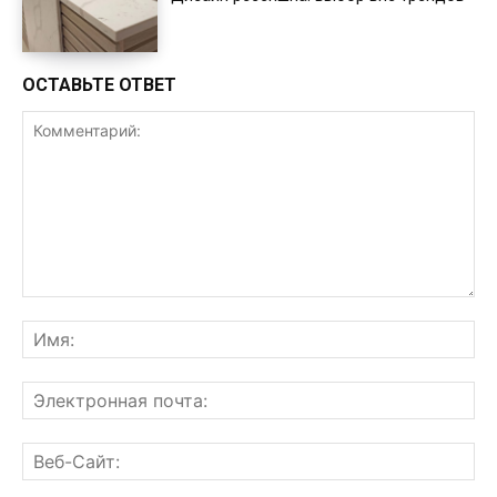
ОСТАВЬТЕ ОТВЕТ
Комментарий:
Им
Эл
поч
Ве
Са