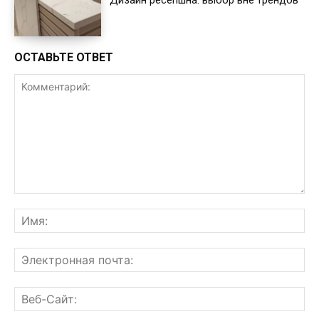
ОСТАВЬТЕ ОТВЕТ
Комментарий:
Им
Эл
поч
Ве
Са