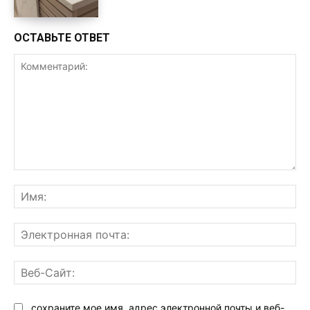
ОСТАВЬТЕ ОТВЕТ
Комментарий:
Им
Эл
поч
Ве
Са
сохраните мое имя, адрес электронной почты и веб-