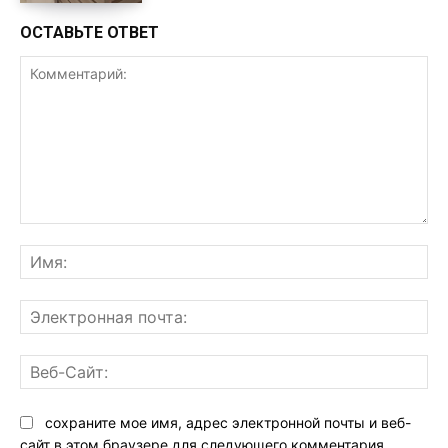
ОСТАВЬТЕ ОТВЕТ
Комментарий:
Им
Эл
поч
Ве
Са
сохраните мое имя, адрес электронной почты и веб-
сайт в этом браузере для следующего комментария.