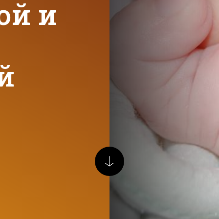
ой и
й