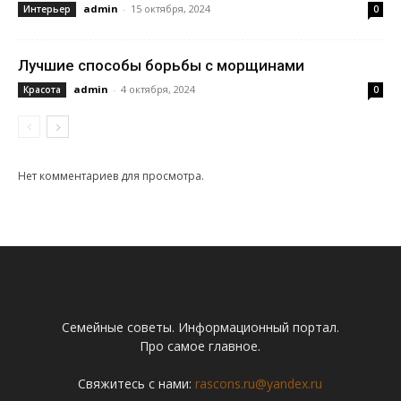
admin
-
15 октября, 2024
Интерьер
0
Лучшие способы борьбы с морщинами
admin
-
4 октября, 2024
Красота
0
Нет комментариев для просмотра.
Семейные советы. Информационный портал.
Про самое главное.
Свяжитесь с нами:
rascons.ru@yandex.ru