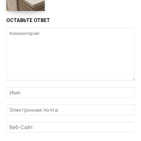
ОСТАВЬТЕ ОТВЕТ
Комментарий:
Им
Эл
поч
Ве
Са