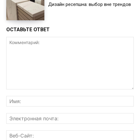
Дизайн ресепшна: выбор вне трендов
ОСТАВЬТЕ ОТВЕТ
Комментарий:
Им
Эл
поч
Ве
Са