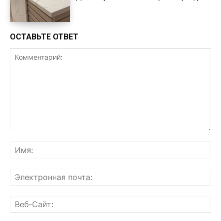
ОСТАВЬТЕ ОТВЕТ
Комментарий:
Им
Эл
поч
Ве
Са