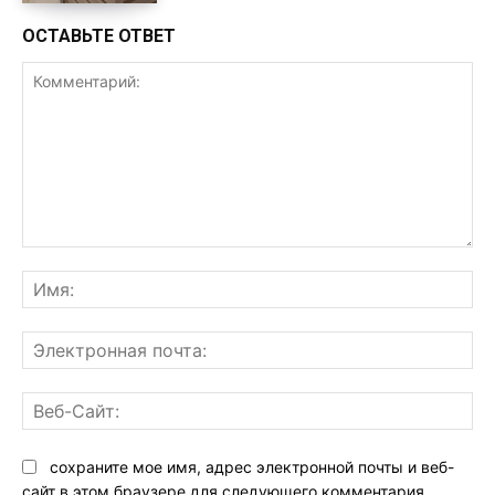
ОСТАВЬТЕ ОТВЕТ
Комментарий:
Им
Эл
поч
Ве
Са
сохраните мое имя, адрес электронной почты и веб-
сайт в этом браузере для следующего комментария.