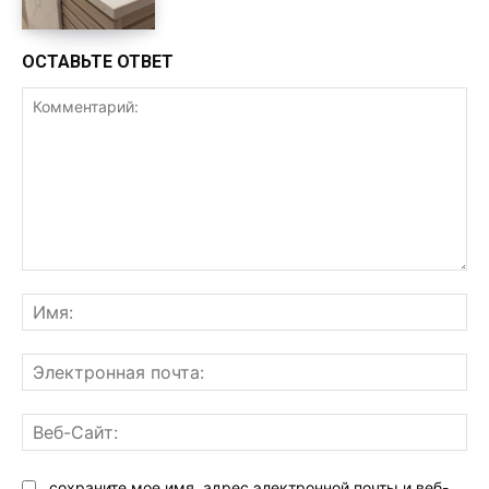
ОСТАВЬТЕ ОТВЕТ
Комментарий:
Им
Эл
поч
Ве
Са
сохраните мое имя, адрес электронной почты и веб-