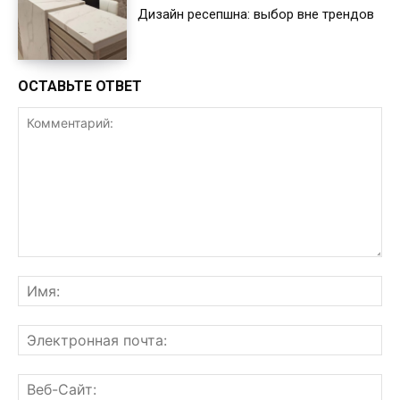
Дизайн ресепшна: выбор вне трендов
ОСТАВЬТЕ ОТВЕТ
Комментарий:
Им
Эл
поч
Ве