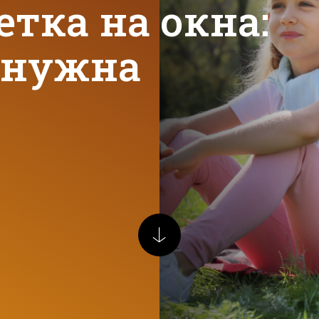
тка на окна:
а нужна