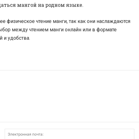
аться мангой на родном языке.
 физическое чтение манги, так как они наслаждаются
ыбор между чтением манги онлайн или в формате
й и удобства.
Имя:
Э
по