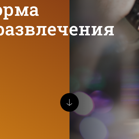
орма
 развлечения