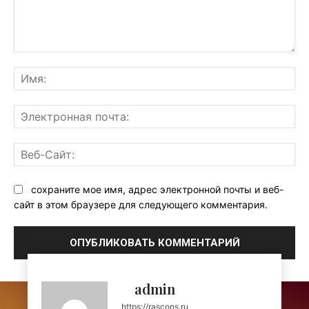
Комментарий:
Им
Эл
поч
Ве
Са
сохраните мое имя, адрес электронной почты и веб-
сайт в этом браузере для следующего комментария.
admin
https://rascons.ru