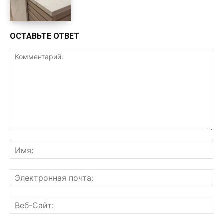
ОСТАВЬТЕ ОТВЕТ
Комментарий:
Им
Эл
поч
Ве
Са