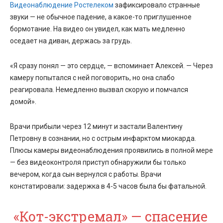
Видеонаблюдение Ростелеком
зафиксировало странные
звуки — не обычное падение, а какое-то приглушенное
бормотание. На видео он увидел, как мать медленно
оседает на диван, держась за грудь.
«Я сразу понял — это сердце, — вспоминает Алексей. — Через
камеру попытался с ней поговорить, но она слабо
реагировала. Немедленно вызвал скорую и помчался
домой».
Врачи прибыли через 12 минут и застали Валентину
Петровну в сознании, но с острым инфарктом миокарда.
Плюсы камеры видеонаблюдения
проявились в полной мере
— без видеоконтроля приступ обнаружили бы только
вечером, когда сын вернулся с работы. Врачи
констатировали: задержка в 4-5 часов была бы фатальной.
«Кот-экстремал» — спасение