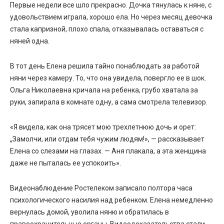
Первые недели все шло прекрасно. Дочка тянулась к няне, с
удовольствием играла, хорошо ела. Но через месяц девочка
стала капризной, плохо спала, отказывалась оставаться с
няней одна.
В тот день Елена решила тайно понаблюдать за работой
няни через камеру. То, что она увидела, повергло ее в шок.
Ольга Николаевна кричала на ребенка, грубо хватала за
руки, запирала в комнате одну, а сама смотрела телевизор.
«Я видела, как она трясет мою трехлетнюю дочь и орет:
„Замолчи, или отдам тебя чужим людям!», — рассказывает
Елена со слезами на глазах. — Аня плакала, а эта женщина
даже не пыталась ее успокоить».
Видеонаблюдение Ростелеком
записало полтора часа
психологического насилия над ребенком. Елена немедленно
вернулась домой, уволила няню и обратилась в