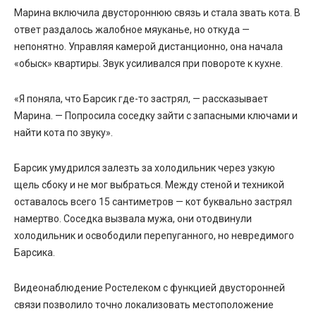
Марина включила двустороннюю связь и стала звать кота. В
ответ раздалось жалобное мяуканье, но откуда —
непонятно. Управляя камерой дистанционно, она начала
«обыск» квартиры. Звук усиливался при повороте к кухне.
«Я поняла, что Барсик где-то застрял, — рассказывает
Марина. — Попросила соседку зайти с запасными ключами и
найти кота по звуку».
Барсик умудрился залезть за холодильник через узкую
щель сбоку и не мог выбраться. Между стеной и техникой
оставалось всего 15 сантиметров — кот буквально застрял
намертво. Соседка вызвала мужа, они отодвинули
холодильник и освободили перепуганного, но невредимого
Барсика.
Видеонаблюдение Ростелеком
с функцией двусторонней
связи позволило точно локализовать местоположение