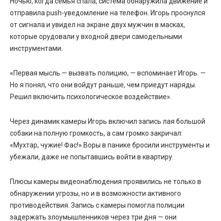
Ночью, когда семья спала, система обнаружила движение и
отправила push-уведомление на телефон. Игорь проснулся
от сигнала и увидел на экране двух мужчин в масках,
которые орудовали у входной двери самодельными
инструментами.
«Первая мысль — вызвать полицию, — вспоминает Игорь. —
Но я понял, что они войдут раньше, чем приедут наряды.
Решил включить психологическое воздействие».
Через динамик камеры Игорь включил запись лая большой
собаки на полную громкость, а сам громко закричал:
«Мухтар, чужие! Фас!» Воры в панике бросили инструменты и
убежали, даже не попытавшись войти в квартиру.
Плюсы камеры видеонаблюдения
проявились не только в
обнаружении угрозы, но и в возможности активного
противодействия. Запись с камеры помогла полиции
задержать злоумышленников через три дня — они