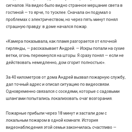
сигналов. На видео было видно странное мерцание света в
гостиной — то ярче, то тусклее. Сначала он подумал о
проблемах с электричеством, но через пять минут понял
страшную правду: в доме начался пожар.
«Камера показывала, как пламя разгорается от елочной
гирлянды, — рассказывает Андрей. — Искры попали на сухие
ветки, огонь перекинулся на шторы. Я сразу понял — если не
действовать немедленно, дом сгорит полностью».
За 40 километров от дома Андрей вызвал пожарную службу,
дал точный адрес и описал ситуацию по видеосвязи.
Одновременно связался с соседями, которые с садовыми
шлангами попытались локализовать очаг возгорания.
Пожарные прибыли через 18 минут и застали дом с
локальным пожаром в одной комнате.
История
видеонаблюдения
этой семьи закончилась счастливо —