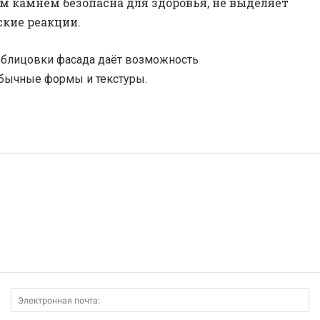
м камнем безопасна для здоровья, не выделяет
ские реакции.
 облицовки фасада даёт возможность
обычные формы и текстуры.
Имя:
Э
по