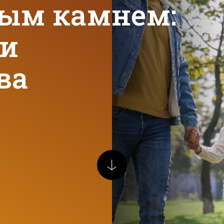
ым камнем:
 и
ва