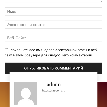
Комментарий:
Им
Эл
поч
Ве
Са
сохраните мое имя, адрес электронной почты и веб-
сайт в этом браузере для следующего комментария.
admin
https://rascons.ru