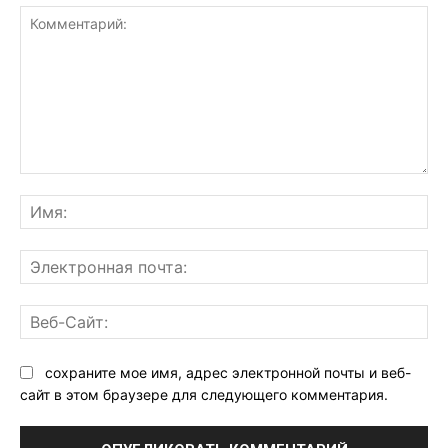
Комментарий:
Им
Эл
поч
Ве
Са
сохраните мое имя, адрес электронной почты и веб-
сайт в этом браузере для следующего комментария.