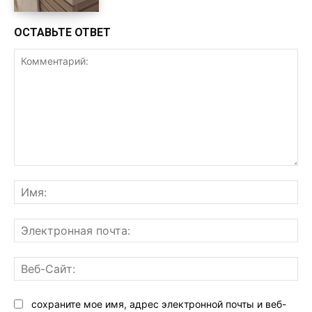
ОСТАВЬТЕ ОТВЕТ
Комментарий:
Им
Эл
поч
Ве
Са
сохраните мое имя, адрес электронной почты и веб-