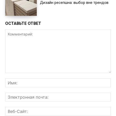
Дизайн ресепшна: выбор вне трендов
ОСТАВЬТЕ ОТВЕТ
Комментарий:
Им
Эл
поч
Ве
Са